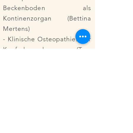
Beckenboden als
Kontinenzorgan (Bettina
Mertens)
- Klinische Osteopathie: Der
Kopfschmerzkurs (Tom
Esser/Dietmar Müller)
- Myofasziale Techniken und
Tapen mit Kinesiotape
(Institut für Myologik)
- Fasziale
Behandlungstechniken am
Bewegungsapparat (Erik
Hebgen)