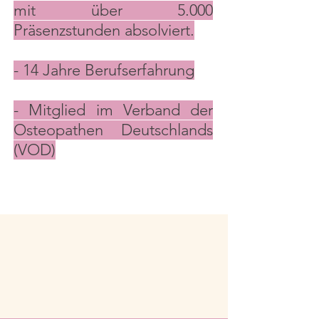
mit über 5.000
Präsenzstunden absolviert.
- 14 Jahre Berufserfahrung
- Mitglied im Verband der
Osteopathen Deutschlands
(VOD)